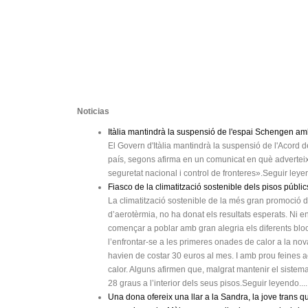
Noticias
Itàlia mantindrà la suspensió de l'espai Schengen a
El Govern d'Itàlia mantindrà la suspensió de l'Acord
país, segons afirma en un comunicat en què advertei
seguretat nacional i control de fronteres».Seguir leyen
Fiasco de la climatització sostenible dels pisos públic
La climatització sostenible de la més gran promoció 
d’aerotèrmia, no ha donat els resultats esperats. Ni en
començar a poblar amb gran alegria els diferents bloc
l’enfrontar-se a les primeres onades de calor a la nova
havien de costar 30 euros al mes. I amb prou feines 
calor. Alguns afirmen que, malgrat mantenir el sistem
28 graus a l’interior dels seus pisos.Seguir leyendo....
Una dona ofereix una llar a la Sandra, la jove trans q