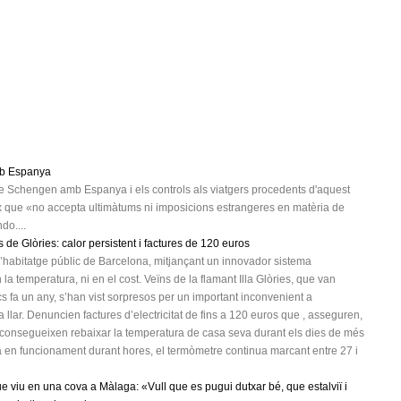
mb Espanya
 de Schengen amb Espanya i els controls als viatgers procedents d'aquest
x que «no accepta ultimàtums ni imposicions estrangeres en matèria de
do....
s de Glòries: calor persistent i factures de 120 euros
d’habitatge públic de Barcelona, mitjançant un innovador sistema
 la temperatura, ni en el cost. Veïns de la flamant Illa Glòries, que van
s fa un any, s’han vist sorpresos per un important inconvenient a
 llar. Denuncien factures d’electricitat de fins a 120 euros que , asseguren,
aconsegueixen rebaixar la temperatura de casa seva durant els dies de més
a en funcionament durant hores, el termòmetre continua marcant entre 27 i
ue viu en una cova a Màlaga: «Vull que es pugui dutxar bé, que estalviï i