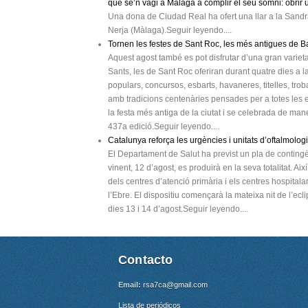
que se’n vagi a Màlaga a complir el seu somni: obrir
Una dona de Ciudad Real ha ofert una llar a la Sandra
Nerja (Màlaga).Seguir leyendo....
Tornen les festes de Sant Roc, les més antigues de 
Aquest agost també es pot disfrutar d’una gran varieta
Sants, les de Sant Roc oferiran durant quatre dies a la
populars, concursos, esbarts, havaneres, titelles, tro
amb tradicions centenàries pensades per a totes les e
la festa més antiga de la ciutat i se celebrada de ma
437a edició.Seguir leyendo....
Catalunya reforça les urgències i unitats d’oftalmologia 
El Departament de Salut ha previst un pla de contingèn
vinent, 12 d’agost, es produirà en la seva totalitat. Aix
dels centres d’atenció primària i els centres hospitala
l’Ebre. El dispositiu començarà la mateixa nit de l’ec
dies 13 i 14 d’agost.Seguir leyendo....
Contacto
Email:
rsa7ca@gmail.com
Lista de periódicos