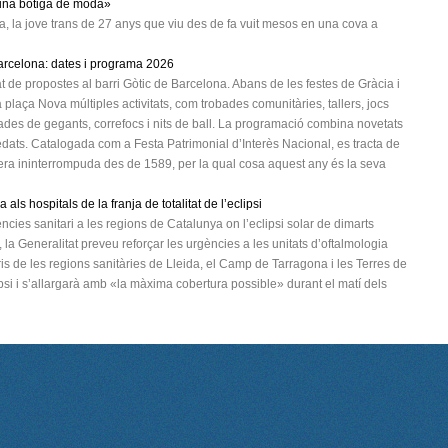
 una botiga de moda»
, la jove trans de 27 anys que viu des de fa vuit mesos en una cova a
Barcelona: dates i programa 2026
t de propostes al barri Gòtic de Barcelona. Abans de les festes de Gràcia i
 plaça Nova múltiples activitats, com trobades comunitàries, tallers, jocs
bades de gegants, correfocs i nits de ball. La programació combina novetats
dats. Catalogada com a Festa Patrimonial d’Interès Nacional, es tracta de
nera ininterrompuda des de 1589, per la qual cosa aquest any és la seva
als hospitals de la franja de totalitat de l’eclipsi
cies sanitari a les regions de Catalunya on l’eclipsi solar de dimarts
í, la Generalitat preveu reforçar les urgències a les unitats d’oftalmologia
ris de les regions sanitàries de Lleida, el Camp de Tarragona i les Terres de
lipsi i s’allargarà amb «la màxima cobertura possible» durant el matí dels