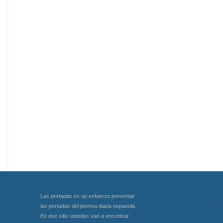
Las portadas es un esfuerzo presentar
las portadas del prensa diaria espanola.
En ese sitio ustedes van a encontrar