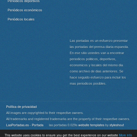
Periódicos deportivos
Periódicos económicos
Periódicos locales
Las portadas es un esfuerzo presentar
las portadas del prensa diaria espanola.
En ese sitio ustedes van a encontrar
periodicos politicos, deportivos,
economicos y locales del mismo dia
como archivo de dias anteriores. Se
hace seguido esfuerzo para incluir los
mas periodicos posibles.
Política de privacidad
All images are copyrighted to their respective owners.
All trademarks and registered trademarks are the property of their respective owners.
LasPortadas.es - Portada
las portadas 0.029s
website templates
by
styleshout
This website uses cookies to ensure you get the best experience on our website
More info