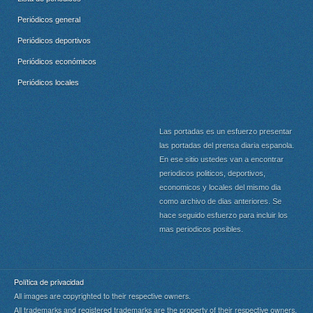
Periódicos general
Periódicos deportivos
Periódicos económicos
Periódicos locales
Las portadas es un esfuerzo presentar
las portadas del prensa diaria espanola.
En ese sitio ustedes van a encontrar
periodicos politicos, deportivos,
economicos y locales del mismo dia
como archivo de dias anteriores. Se
hace seguido esfuerzo para incluir los
mas periodicos posibles.
Política de privacidad
All images are copyrighted to their respective owners.
All trademarks and registered trademarks are the property of their respective owners.