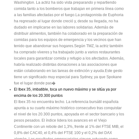
Washington. La actriz ha sido vista preparando y repartiendo
comida tanto a los bomberos que trabajan en primera línea como
a las familias afectadas por el fuego.La protagonista de Euphoria
ha regresado al lugar donde creció y, desde su llegada, no ha
dudado en implicarse en las labores solidarias. Además de
distribuir alimentos, también ha colaborado en la preparación de
comidas para los equipos de emergencia y los vecinos que han
tenido que abandonar sus hogares.Según TMZ, la actriz también
ha comprado víveres y ha trabajado junto a varios restaurantes
locales para garantizar comida y refugio a los afectados. Además,
habría realizado distintas donaciones a las asociaciones que
están colaborando en las tareas de extinción y ayuda.Este gesto
tiene un significado muy especial para Sydney, ya que Spokane
fue el lugar donde pas�
El Ibex 35, imbatible, toca un nuevo máximo y se sitúa ya por
encima de los 20.300 puntos
El Ibex 35 no encuentra techo. La referencia bursátil española
apunta a su cuarto máximo histórico consecutivo tras conquistar
el nivel de los 20.300 puntos, apoyada en el sector bancario y los
pesos pesados. El índice lidera los avances en el Viejo
Continente con un rebote del 1,3%, frente al 1% del FTSE MIB, el
0,8% del CAC40, el 0,4% del FTSE 100 y el 0,2% del DAX