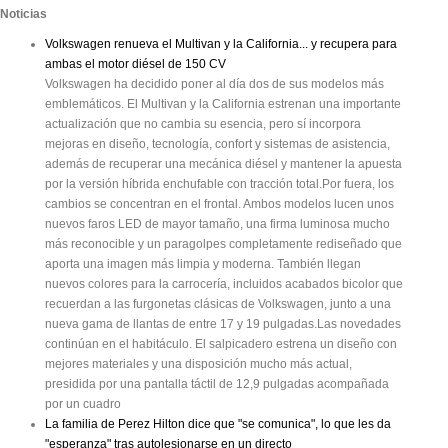
Noticias
Volkswagen renueva el Multivan y la California... y recupera para
ambas el motor diésel de 150 CV
Volkswagen ha decidido poner al día dos de sus modelos más
emblemáticos. El Multivan y la California estrenan una importante
actualización que no cambia su esencia, pero sí incorpora
mejoras en diseño, tecnología, confort y sistemas de asistencia,
además de recuperar una mecánica diésel y mantener la apuesta
por la versión híbrida enchufable con tracción total.Por fuera, los
cambios se concentran en el frontal. Ambos modelos lucen unos
nuevos faros LED de mayor tamaño, una firma luminosa mucho
más reconocible y un paragolpes completamente rediseñado que
aporta una imagen más limpia y moderna. También llegan
nuevos colores para la carrocería, incluidos acabados bicolor que
recuerdan a las furgonetas clásicas de Volkswagen, junto a una
nueva gama de llantas de entre 17 y 19 pulgadas.Las novedades
continúan en el habitáculo. El salpicadero estrena un diseño con
mejores materiales y una disposición mucho más actual,
presidida por una pantalla táctil de 12,9 pulgadas acompañada
por un cuadro
La familia de Perez Hilton dice que "se comunica", lo que les da
"esperanza" tras autolesionarse en un directo