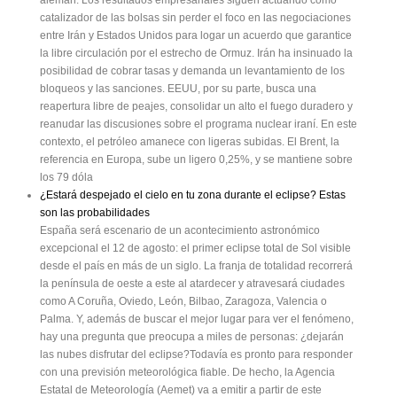
alemán. Los resultados empresariales siguen actuando como
catalizador de las bolsas sin perder el foco en las negociaciones
entre Irán y Estados Unidos para logar un acuerdo que garantice
la libre circulación por el estrecho de Ormuz. Irán ha insinuado la
posibilidad de cobrar tasas y demanda un levantamiento de los
bloqueos y las sanciones. EEUU, por su parte, busca una
reapertura libre de peajes, consolidar un alto el fuego duradero y
reanudar las discusiones sobre el programa nuclear iraní. En este
contexto, el petróleo amanece con ligeras subidas. El Brent, la
referencia en Europa, sube un ligero 0,25%, y se mantiene sobre
los 79 dóla
¿Estará despejado el cielo en tu zona durante el eclipse? Estas
son las probabilidades
España será escenario de un acontecimiento astronómico
excepcional el 12 de agosto: el primer eclipse total de Sol visible
desde el país en más de un siglo. La franja de totalidad recorrerá
la península de oeste a este al atardecer y atravesará ciudades
como A Coruña, Oviedo, León, Bilbao, Zaragoza, Valencia o
Palma. Y, además de buscar el mejor lugar para ver el fenómeno,
hay una pregunta que preocupa a miles de personas: ¿dejarán
las nubes disfrutar del eclipse?Todavía es pronto para responder
con una previsión meteorológica fiable. De hecho, la Agencia
Estatal de Meteorología (Aemet) va a emitir a partir de este