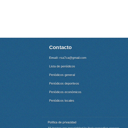
Contacto
Email:
rsa7ca@gmail.com
Lista de periódicos
Periódicos general
Periódicos deportivos
Periódicos económicos
Periódicos locales
Política de privacidad
All images are copyrighted to their respective owners.