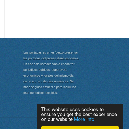
Las portadas es un esfuerzo presentar
las portadas del prensa diaria espanola.
En ese sitio ustedes van a encontrar
periodicos politicos, deportivos,
economicos y locales del mismo dia
como archivo de dias anteriores. Se
hace seguido esfuerzo para incluir los
mas periodicos posibles.
This website uses cookies to
ensure you get the best experience
on our website
More info
Portada
|
Top