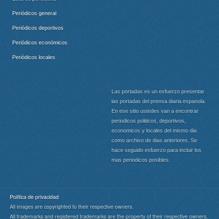
Periódicos general
Periódicos deportivos
Periódicos económicos
Periódicos locales
Las portadas es un esfuerzo presentar
las portadas del prensa diaria espanola.
En ese sitio ustedes van a encontrar
periodicos politicos, deportivos,
economicos y locales del mismo dia
como archivo de dias anteriores. Se
hace seguido esfuerzo para incluir los
mas periodicos posibles.
Política de privacidad
All images are copyrighted to their respective owners.
All trademarks and registered trademarks are the property of their respective owners.