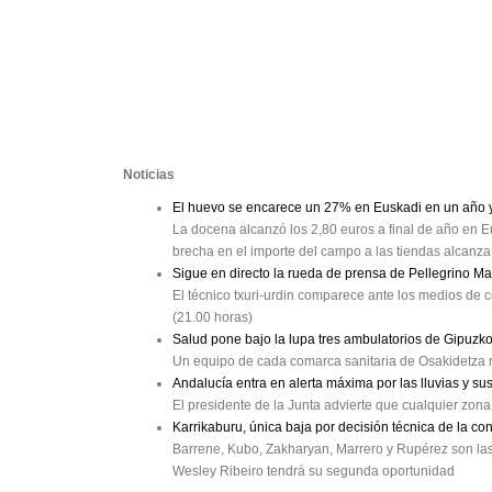
Noticias
El huevo se encarece un 27% en Euskadi en un año y 
La docena alcanzó los 2,80 euros a final de año en Eu
brecha en el importe del campo a las tiendas alcanz
Sigue en directo la rueda de prensa de Pellegrino M
El técnico txuri-urdin comparece ante los medios de c
(21.00 horas)
Salud pone bajo la lupa tres ambulatorios de Gipuzk
Un equipo de cada comarca sanitaria de Osakidetza r
Andalucía entra en alerta máxima por las lluvias y su
El presidente de la Junta advierte que cualquier zon
Karrikaburu, única baja por decisión técnica de la co
Barrene, Kubo, Zakharyan, Marrero y Rupérez son las b
Wesley Ribeiro tendrá su segunda oportunidad