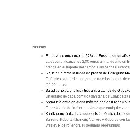
Noticias
El huevo se encarece un 27% en Euskadi en un año y 
La docena alcanzó los 2,80 euros a final de año en Eu
brecha en el importe del campo a las tiendas alcanz
Sigue en directo la rueda de prensa de Pellegrino M
El técnico txuri-urdin comparece ante los medios de c
(21.00 horas)
Salud pone bajo la lupa tres ambulatorios de Gipuzk
Un equipo de cada comarca sanitaria de Osakidetza r
Andalucía entra en alerta máxima por las lluvias y su
El presidente de la Junta advierte que cualquier zon
Karrikaburu, única baja por decisión técnica de la co
Barrene, Kubo, Zakharyan, Marrero y Rupérez son las b
Wesley Ribeiro tendrá su segunda oportunidad