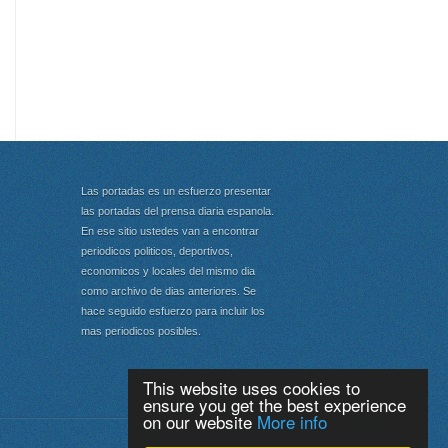
Las portadas es un esfuerzo presentar
las portadas del prensa diaria espanola.
En ese sitio ustedes van a encontrar
periodicos politicos, deportivos,
economicos y locales del mismo dia
como archivo de dias anteriores. Se
hace seguido esfuerzo para incluir los
mas periodicos posibles.
This website uses cookies to
ensure you get the best experience
on our website
More info
Portada
|
Top