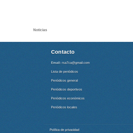
Noticias
Contacto
Email:
rsa7ca@gmail.com
Lista de periódicos
Periódicos general
Periódicos deportivos
Periódicos económicos
Periódicos locales
Política de privacidad