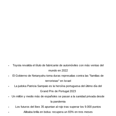
Toyota revalida el título de fabricante de automóviles con más ventas del
mundo en 2022
El Gobierno de Netanyahu toma duras represalias contra las "familias de
terroristas" en Israel
La judoka Patricia Sampaio es la heroína portuguesa del último día del
Grand Prix de Portugal 2023
Un millón y medio más de españoles se pasan a la sanidad privada desde
la pandemia
Los futuros del Ibex 35 apuntan al rojo tras superar los 9.000 puntos
Alibaba brilla en bolsa: recupera un 83% en tres meses