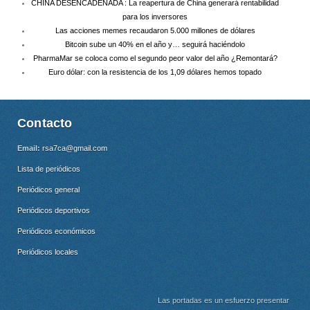
CHINA DESENCADENADA : La reapertura de China generará rentabilidad
para los inversores
Las acciones memes recaudaron 5.000 millones de dólares
Bitcoin sube un 40% en el año y… seguirá haciéndolo
PharmaMar se coloca como el segundo peor valor del año ¿Remontará?
Euro dólar: con la resistencia de los 1,09 dólares hemos topado
Contacto
Email:
rsa7ca@gmail.com
Lista de periódicos
Periódicos general
Periódicos deportivos
Periódicos económicos
Periódicos locales
Las portadas es un esfuerzo presentar