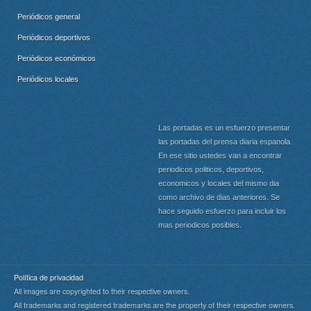
Periódicos general
Periódicos deportivos
Periódicos económicos
Periódicos locales
Las portadas es un esfuerzo presentar
las portadas del prensa diaria espanola.
En ese sitio ustedes van a encontrar
periodicos politicos, deportivos,
economicos y locales del mismo dia
como archivo de dias anteriores. Se
hace seguido esfuerzo para incluir los
mas periodicos posibles.
Política de privacidad
All images are copyrighted to their respective owners.
All trademarks and registered trademarks are the property of their respective owners.