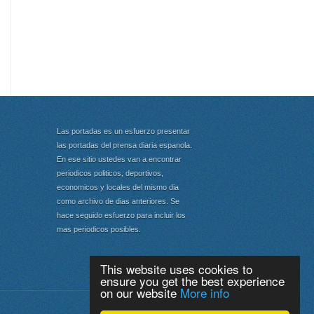
Las portadas es un esfuerzo presentar
las portadas del prensa diaria espanola.
En ese sitio ustedes van a encontrar
periodicos politicos, deportivos,
economicos y locales del mismo dia
como archivo de dias anteriores. Se
hace seguido esfuerzo para incluir los
mas periodicos posibles.
This website uses cookies to
ensure you get the best experience
on our website
More info
Portada
|
Top