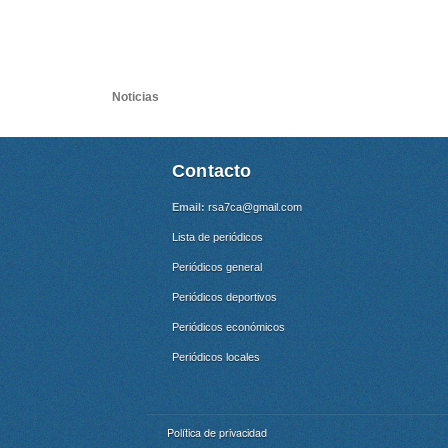
Noticias
Contacto
Email:
rsa7ca@gmail.com
Lista de periódicos
Periódicos general
Periódicos deportivos
Periódicos económicos
Periódicos locales
Política de privacidad