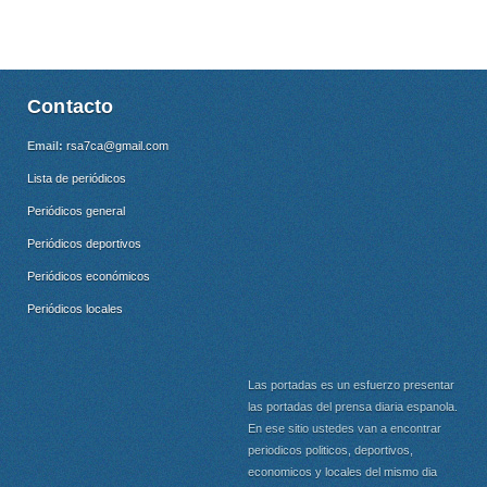
Contacto
Email:
rsa7ca@gmail.com
Lista de periódicos
Periódicos general
Periódicos deportivos
Periódicos económicos
Periódicos locales
Las portadas es un esfuerzo presentar
las portadas del prensa diaria espanola.
En ese sitio ustedes van a encontrar
periodicos politicos, deportivos,
economicos y locales del mismo dia