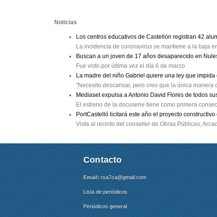
Noticias
Los centros educativos de Castellón registran 42 al
La incidencia de coronavirus se mantiene a la baja e
Buscan a un joven de 17 años desaparecido en Nule
Fue visto por última vez el día 6 de marzo
La madre del niño Gabriel quiere una ley que impid
"Necesito descansar, pero creo que la única manera d
Mediaset expulsa a Antonio David Flores de todos su
El estreno de la docuserie tiene como primera consecu
PortCastelló licitará este año el proyecto constructivo
Vista al recinto del conseller de Obras Públicas, Arc
Contacto
Email:
rsa7ca@gmail.com
Lista de periódicos
Periódicos general