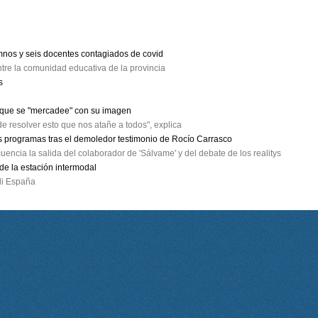
umnos y seis docentes contagiados de covid
ntre la comunidad educativa de la provincia
s
a que se "mercadee" con su imagen
e resolver esto que nos atañe a todos", explica
s programas tras el demoledor testimonio de Rocío Carrasco
encia la salida del colaborador de 'Sálvame' y del debate de los realitys
 de la estación intermodal
adi España