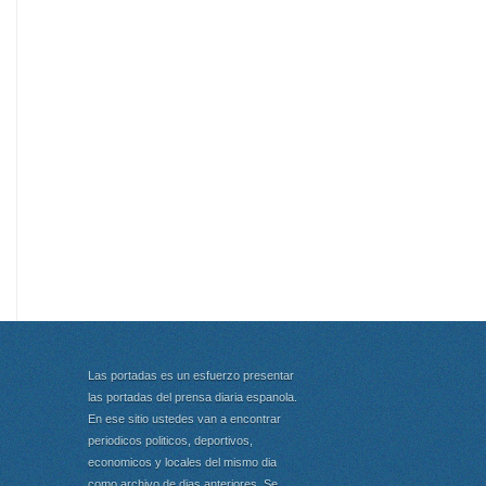
Las portadas es un esfuerzo presentar
las portadas del prensa diaria espanola.
En ese sitio ustedes van a encontrar
periodicos politicos, deportivos,
economicos y locales del mismo dia
como archivo de dias anteriores. Se