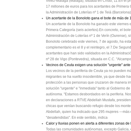
Vélez-Málaga (Málaga), situada en Cristo, 11.En el 
17 millones de euros para los acertantes de Primera C
la Administración de Loterías nº 1 de Teià (Barcelona)
Un acertante de la Bonoloto gana el bote de más de 
Un acertante de la Bonoloto ha ganado este viernes e
Primera Categoría (seis aciertos).En concreto, el bol
Administración de Loterías nº 1 de Verín (Ourense), 
Bonoloto celebrado este viernes, 7 de agosto, ha est
complementario es el 8 y el reintegro, el 7.De Segun
acertantes que han sido validados en la Administración
nº 28 de Vigo (Pontevedra), situada en C.C. "Alcampo 
Vecinos de Ceuta exigen una solución "urgente" ante
Los vecinos de la periferia de Ceuta ya no pueden má
migrantes se ha vuelto insostenible, ya que desde h
protección a las personas que cruzaron de manera irr
solución "urgente" e "inmediata" tanto al Gobierno d
autónoma. "Estamos desbordados en la periferia. No
en declaraciones a RTVE Abdellah Mustafa, president
chicas que venían buscando refugio desde los montes
Abdellah, quien ha indicado que 295 mujeres —más
"desatendidas". En este sentido, indica
Calor y lluvias ponen en alerta a diferentes zonas d
Todas las comunidades autónomas, excepto Galicia, es