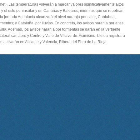
met). Las temperaturas volverán a marcar valores significativamente altos
y el este peninsular y en Canarias y Baleares, mientras que se repetirán
ta jornada Andalucía alcanzará el nivel naranja por calor; Cantabria,
mentas; y Cataluña, por lluvias. En concreto, los avisos naranja por altas
lla. Además, los avisos naranja por tormentas se darán en la Vertiente
Litoral cántabro y Centro y Valle de Villaverde. Asimismo, Lleida registrará
 se activarán en Alicante y Valencia; Ribera del Ebro de La Rioja;