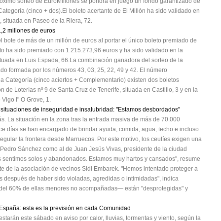
próximo sorteo de EuroMillones se pondrá en juego un fondo garantizado de
ategoría (cinco + dos).El boleto acertante de El Millón ha sido validado en
, situada en Paseo de la Riera, 72.
1,2 millones de euros
l bote de más de un millón de euros al portar el único boleto premiado de
eto ha sido premiado con 1.215.273,96 euros y ha sido validado en la
situada en Luis Espada, 66.La combinación ganadora del sorteo de la
ado formada por los números 43, 03, 25, 22, 49 y 42. El número
da Categoría (cinco aciertos + Complementario) existen dos boletos
 de Loterías nº 9 de Santa Cruz de Tenerife, situada en Castillo, 3 y en la
Vigo l" O Grove, 1.
 situaciones de inseguridad e insalubridad: "Estamos desbordados"
s. La situación en la zona tras la entrada masiva de más de 70.000
ace días se han encargado de brindar ayuda, comida, agua, techo e incluso
egular la frontera desde Marruecos. Por este motivo, los ceutíes exigen una
e Pedro Sánchez como al de Juan Jesús Vivas, presidente de la ciudad
s sentimos solos y abandonados. Estamos muy hartos y cansados", resume
e de la asociación de vecinos Sidi Embarek. "Hemos intentado proteger a
 después de haber sido violadas, agredidas o intimidadas", indica
 del 60% de ellas menores no acompañadas— están "desprotegidas" y
e España: esta es la previsión en cada Comunidad
tarán este sábado en aviso por calor, lluvias, tormentas y viento, según la