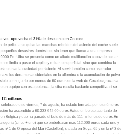
nuevos: aprovecha el 31% de descuento en Cecotec
a de películas o quitar las manchas rebeldes del asiento del coche suele
s pequeños desastres domésticos sin tener que llamar a una empresa
20000 Pro Ultra se presenta como un aliado multifunción capaz de actuar
se limita a pasar el cepillo y retirar lo superficial, sino que combina la
sincrustar la suciedad persistente. Al servir también como aspirador
plumazo los derrames accidentales en la alfombra o la acumulación de polvo
sible conseguirlo por menos de 90 euros en la web de Cecotec gracias a
un equipo con esta potencia, la cifra resulta bastante competitiva si se
 111 millones
celebrado este viernes, 7 de agosto, ha estado formada por los números
udación ha ascendido a 60.333.642,60 euros.Existe un boleto acertante de
o en Bélgica y que ha ganado el bote de más de 111 millones de euros.En
ategoría (cinco + uno) que se embolsarán más 112.000 euros cada uno y
as nº 1 de Oropesa del Mar (Castellón), situada en Goya, 65 y en la nº 3 de