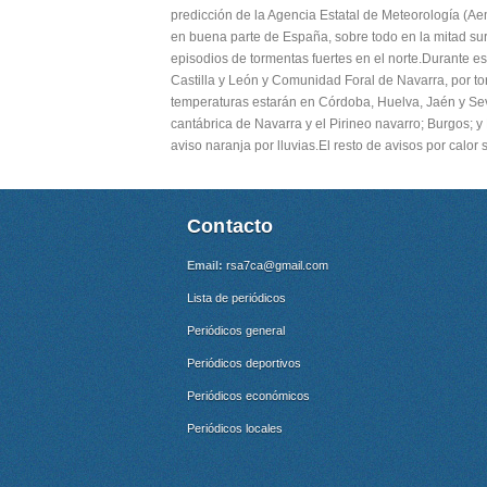
predicción de la Agencia Estatal de Meteorología (Ae
en buena parte de España, sobre todo en la mitad sur 
episodios de tormentas fuertes en el norte.Durante es
Castilla y León y Comunidad Foral de Navarra, por tor
temperaturas estarán en Córdoba, Huelva, Jaén y Sevi
cantábrica de Navarra y el Pirineo navarro; Burgos; y 
aviso naranja por lluvias.El resto de avisos por calor
Contacto
Email:
rsa7ca@gmail.com
Lista de periódicos
Periódicos general
Periódicos deportivos
Periódicos económicos
Periódicos locales