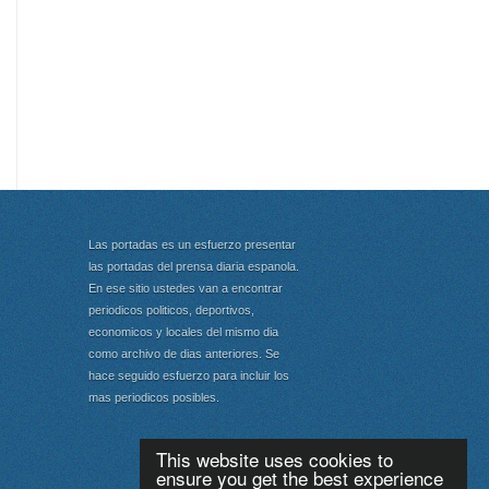
Las portadas es un esfuerzo presentar
las portadas del prensa diaria espanola.
En ese sitio ustedes van a encontrar
periodicos politicos, deportivos,
economicos y locales del mismo dia
como archivo de dias anteriores. Se
hace seguido esfuerzo para incluir los
mas periodicos posibles.
This website uses cookies to
ensure you get the best experience