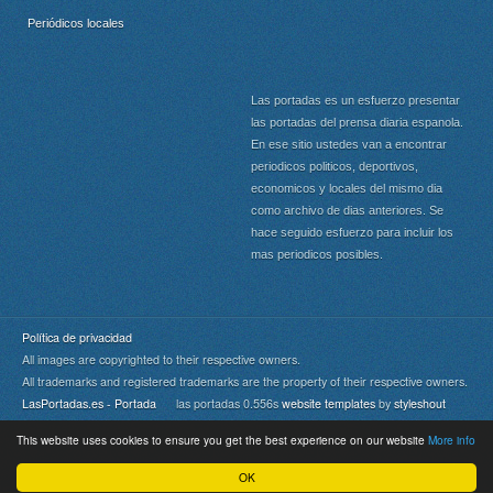
Periódicos locales
Las portadas es un esfuerzo presentar
las portadas del prensa diaria espanola.
En ese sitio ustedes van a encontrar
periodicos politicos, deportivos,
economicos y locales del mismo dia
como archivo de dias anteriores. Se
hace seguido esfuerzo para incluir los
mas periodicos posibles.
Política de privacidad
All images are copyrighted to their respective owners.
All trademarks and registered trademarks are the property of their respective owners.
LasPortadas.es - Portada
las portadas 0.556s
website templates
by
styleshout
This website uses cookies to ensure you get the best experience on our website
More info
Portada
|
Top
OK