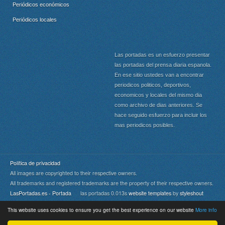
Periódicos económicos
Periódicos locales
Las portadas es un esfuerzo presentar
las portadas del prensa diaria espanola.
En ese sitio ustedes van a encontrar
periodicos politicos, deportivos,
economicos y locales del mismo dia
como archivo de dias anteriores. Se
hace seguido esfuerzo para incluir los
mas periodicos posibles.
Política de privacidad
All images are copyrighted to their respective owners.
All trademarks and registered trademarks are the property of their respective owners.
LasPortadas.es - Portada
las portadas 0.013s
website templates
by
styleshout
This website uses cookies to ensure you get the best experience on our website
More info
Portada
|
Top