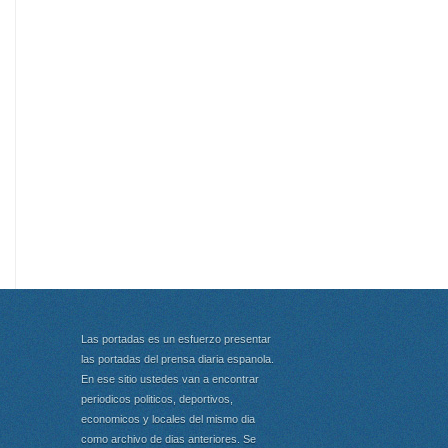
Las portadas es un esfuerzo presentar
las portadas del prensa diaria espanola.
En ese sitio ustedes van a encontrar
periodicos politicos, deportivos,
economicos y locales del mismo dia
como archivo de dias anteriores. Se