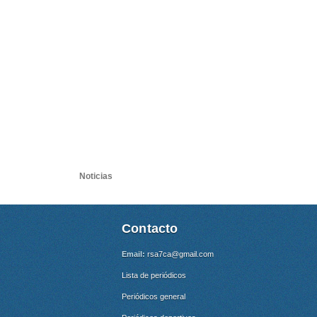
Noticias
Contacto
Email:
rsa7ca@gmail.com
Lista de periódicos
Periódicos general