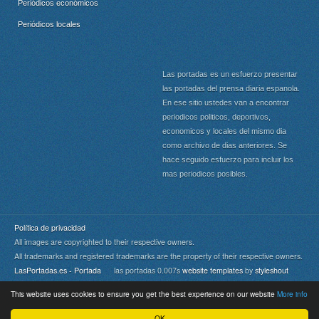
Periódicos económicos
Periódicos locales
Las portadas es un esfuerzo presentar
las portadas del prensa diaria espanola.
En ese sitio ustedes van a encontrar
periodicos politicos, deportivos,
economicos y locales del mismo dia
como archivo de dias anteriores. Se
hace seguido esfuerzo para incluir los
mas periodicos posibles.
Política de privacidad
All images are copyrighted to their respective owners.
All trademarks and registered trademarks are the property of their respective owners.
LasPortadas.es - Portada
las portadas 0.007s
website templates
by
styleshout
This website uses cookies to ensure you get the best experience on our website
More info
Portada
|
Top
OK