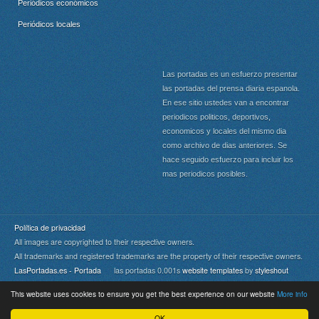
Periódicos económicos
Periódicos locales
Las portadas es un esfuerzo presentar
las portadas del prensa diaria espanola.
En ese sitio ustedes van a encontrar
periodicos politicos, deportivos,
economicos y locales del mismo dia
como archivo de dias anteriores. Se
hace seguido esfuerzo para incluir los
mas periodicos posibles.
Política de privacidad
All images are copyrighted to their respective owners.
All trademarks and registered trademarks are the property of their respective owners.
LasPortadas.es - Portada
las portadas 0.001s
website templates
by
styleshout
This website uses cookies to ensure you get the best experience on our website
More info
Portada
|
Top
OK