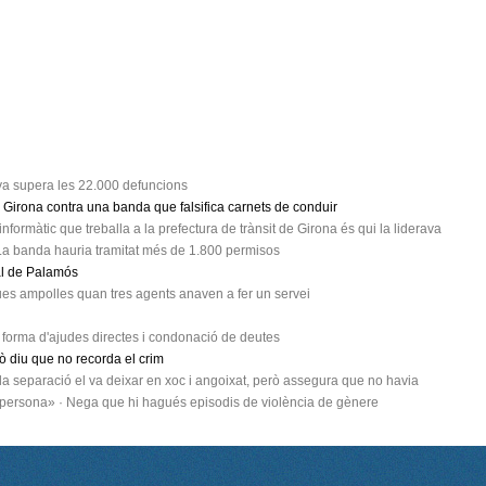
ya supera les 22.000 defuncions
 Girona contra una banda que falsifica carnets de conduir
formàtic que treballa a la prefectura de trànsit de Girona és qui la liderava
 La banda hauria tramitat més de 1.800 permisos
al de Palamós
dues ampolles quan tres agents anaven a fer un servei
 forma d'ajudes directes i condonació de deutes
ò diu que no recorda el crim
e la separació el va deixar en xoc i angoixat, però assegura que no havia
 persona» · Nega que hi hagués episodis de violència de gènere