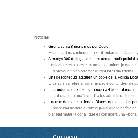
Noticias
Girona suma 8 morts més per Covid
Els indicadors continuen baixant lentament · Catalun
Almenys 300 detinguts en la macrooperació policial a
L'epicentre està a les comarques gironines ja que un in
· Es preveuen més arrestos durant tot el dia i demà ·
Uns desconeguts ataquen un cotxe de la Policia Loc
El vehicle va rebre al vidre l'impacte contundent de 
La pandèmia deixa sense negoci a 4.500 autònoms
La patronal demana "suport" a les administracions en
L'acusat de matar la dona a Blanes admet els fets per
El processat declara durant el judici que la notícia d
planejat matar la dona i que es considera una «bona
Contacto