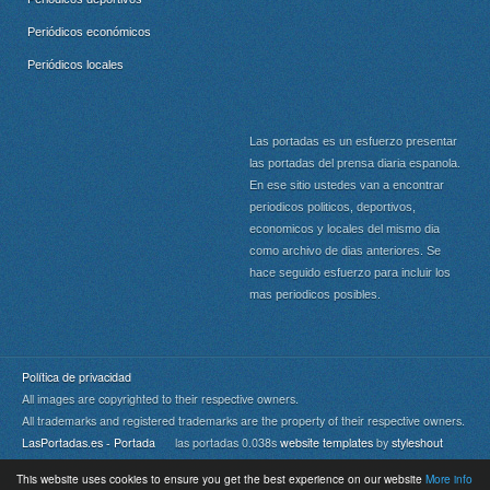
Periódicos económicos
Periódicos locales
Las portadas es un esfuerzo presentar
las portadas del prensa diaria espanola.
En ese sitio ustedes van a encontrar
periodicos politicos, deportivos,
economicos y locales del mismo dia
como archivo de dias anteriores. Se
hace seguido esfuerzo para incluir los
mas periodicos posibles.
Política de privacidad
All images are copyrighted to their respective owners.
All trademarks and registered trademarks are the property of their respective owners.
LasPortadas.es - Portada
las portadas 0.038s
website templates
by
styleshout
This website uses cookies to ensure you get the best experience on our website
More info