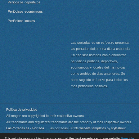
Periódicos deportivos
Periódicos económicos
Periódicos locales
Las portadas es un esfuerzo presentar
las portadas del prensa diaria espanola.
En ese sitio ustedes van a encontrar
periodicos politicos, deportivos,
economicos y locales del mismo dia
como archivo de dias anteriores. Se
hace seguido esfuerzo para incluir los
mas periodicos posibles.
Política de privacidad
All images are copyrighted to their respective owners.
All trademarks and registered trademarks are the property of their respective owners.
LasPortadas.es - Portada
las portadas 0.013s
website templates
by
styleshout
This website uses cookies to ensure you get the best experience on our website
More info