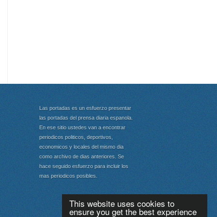
Las portadas es un esfuerzo presentar
las portadas del prensa diaria espanola.
En ese sitio ustedes van a encontrar
periodicos politicos, deportivos,
economicos y locales del mismo dia
como archivo de dias anteriores. Se
hace seguido esfuerzo para incluir los
mas periodicos posibles.
This website uses cookies to
ensure you get the best experience