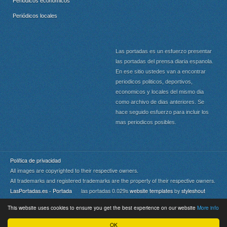
Periódicos económicos
Periódicos locales
Las portadas es un esfuerzo presentar
las portadas del prensa diaria espanola.
En ese sitio ustedes van a encontrar
periodicos politicos, deportivos,
economicos y locales del mismo dia
como archivo de dias anteriores. Se
hace seguido esfuerzo para incluir los
mas periodicos posibles.
Política de privacidad
All images are copyrighted to their respective owners.
All trademarks and registered trademarks are the property of their respective owners.
LasPortadas.es - Portada
las portadas 0.029s
website templates
by
styleshout
This website uses cookies to ensure you get the best experience on our website
More info
Portada
|
Top
OK