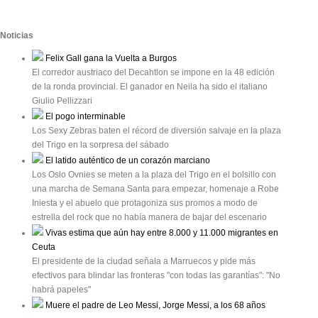
Noticias
Felix Gall gana la Vuelta a Burgos
El corredor austriaco del Decahtlon se impone en la 48 edición
de la ronda provincial. El ganador en Neila ha sido el italiano
Giulio Pellizzari
El pogo interminable
Los Sexy Zebras baten el récord de diversión salvaje en la plaza
del Trigo en la sorpresa del sábado
El latido auténtico de un corazón marciano
Los Oslo Ovnies se meten a la plaza del Trigo en el bolsillo con
una marcha de Semana Santa para empezar, homenaje a Robe
Iniesta y el abuelo que protagoniza sus promos a modo de
estrella del rock que no había manera de bajar del escenario
Vivas estima que aún hay entre 8.000 y 11.000 migrantes en
Ceuta
El presidente de la ciudad señala a Marruecos y pide más
efectivos para blindar las fronteras "con todas las garantías": "No
habrá papeles"
Muere el padre de Leo Messi, Jorge Messi, a los 68 años