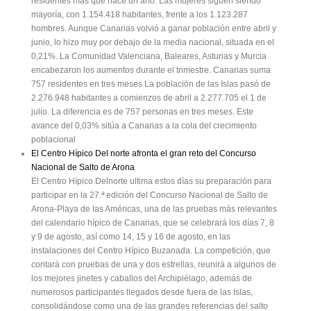
residentes más que hace un año. Las mujeres siguen siendo
mayoría, con 1.154.418 habitantes, frente a los 1.123.287
hombres. Aunque Canarias volvió a ganar población entre abril y
junio, lo hizo muy por debajo de la media nacional, situada en el
0,21%. La Comunidad Valenciana, Baleares, Asturias y Murcia
encabezaron los aumentos durante el trimestre. Canarias suma
757 residentes en tres meses La población de las Islas pasó de
2.276.948 habitantes a comienzos de abril a 2.277.705 el 1 de
julio. La diferencia es de 757 personas en tres meses. Este
avance del 0,03% sitúa a Canarias a la cola del crecimiento
poblacional
El Centro Hípico Del norte afronta el gran reto del Concurso
Nacional de Salto de Arona
El Centro Hípico Delnorte ultima estos días su preparación para
participar en la 27.ª edición del Concurso Nacional de Salto de
Arona-Playa de las Américas, una de las pruebas más relevantes
del calendario hípico de Canarias, que se celebrará los días 7, 8
y 9 de agosto, así como 14, 15 y 16 de agosto, en las
instalaciones del Centro Hípico Buzanada. La competición, que
contará con pruebas de una y dos estrellas, reunirá a algunos de
los mejores jinetes y caballos del Archipiélago, además de
numerosos participantes llegados desde fuera de las Islas,
consolidándose como una de las grandes referencias del salto