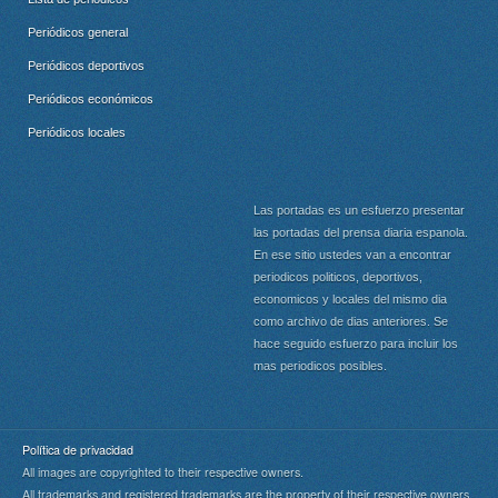
Periódicos general
Periódicos deportivos
Periódicos económicos
Periódicos locales
Las portadas es un esfuerzo presentar
las portadas del prensa diaria espanola.
En ese sitio ustedes van a encontrar
periodicos politicos, deportivos,
economicos y locales del mismo dia
como archivo de dias anteriores. Se
hace seguido esfuerzo para incluir los
mas periodicos posibles.
Política de privacidad
All images are copyrighted to their respective owners.
All trademarks and registered trademarks are the property of their respective owners.