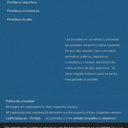
Periódicos deportivos
Periódicos económicos
Periódicos locales
Las portadas es un esfuerzo presentar
las portadas del prensa diaria espanola.
En ese sitio ustedes van a encontrar
periodicos politicos, deportivos,
economicos y locales del mismo dia
como archivo de dias anteriores. Se
hace seguido esfuerzo para incluir los
mas periodicos posibles.
Política de privacidad
All images are copyrighted to their respective owners.
All trademarks and registered trademarks are the property of their respective owners.
LasPortadas.es - Portada
las portadas 0.016s
website templates
by
styleshout
This website uses cookies to ensure you get the best experience on our website
More info