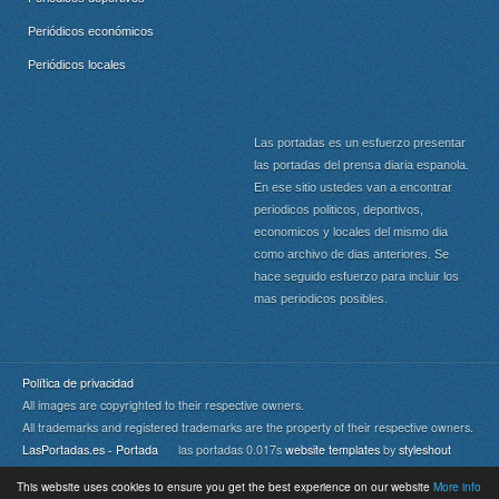
Periódicos económicos
Periódicos locales
Las portadas es un esfuerzo presentar
las portadas del prensa diaria espanola.
En ese sitio ustedes van a encontrar
periodicos politicos, deportivos,
economicos y locales del mismo dia
como archivo de dias anteriores. Se
hace seguido esfuerzo para incluir los
mas periodicos posibles.
Política de privacidad
All images are copyrighted to their respective owners.
All trademarks and registered trademarks are the property of their respective owners.
LasPortadas.es - Portada
las portadas 0.017s
website templates
by
styleshout
This website uses cookies to ensure you get the best experience on our website
More info