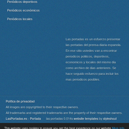
Periódicos deportivos
Periódicos económicos
Periódicos locales
Las portadas es un esfuerzo presentar
las portadas del prensa diaria espanola.
En ese sitio ustedes van a encontrar
periodicos politicos, deportivos,
economicos y locales del mismo dia
como archivo de dias anteriores. Se
hace seguido esfuerzo para incluir los
mas periodicos posibles.
Política de privacidad
All images are copyrighted to their respective owners.
All trademarks and registered trademarks are the property of their respective owners.
LasPortadas.es - Portada
las portadas 0.014s
website templates
by
styleshout
This website uses cookies to ensure you get the best experience on our website
More info