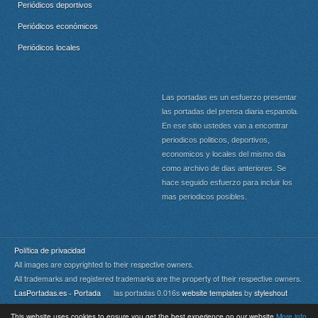
Periódicos deportivos
Periódicos económicos
Periódicos locales
Las portadas es un esfuerzo presentar
las portadas del prensa diaria espanola.
En ese sitio ustedes van a encontrar
periodicos politicos, deportivos,
economicos y locales del mismo dia
como archivo de dias anteriores. Se
hace seguido esfuerzo para incluir los
mas periodicos posibles.
Política de privacidad
All images are copyrighted to their respective owners.
All trademarks and registered trademarks are the property of their respective owners.
LasPortadas.es - Portada
las portadas 0.016s
website templates
by
styleshout
This website uses cookies to ensure you get the best experience on our website
More info