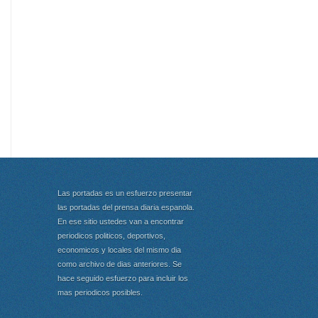
Las portadas es un esfuerzo presentar
las portadas del prensa diaria espanola.
En ese sitio ustedes van a encontrar
periodicos politicos, deportivos,
economicos y locales del mismo dia
como archivo de dias anteriores. Se
hace seguido esfuerzo para incluir los
mas periodicos posibles.