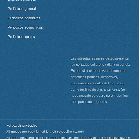
Periódicos general
Periódicos deportivos
Periódicos económicos
Periódicos locales
Las portadas es un esfuerzo presentar
las portadas del prensa diaria espanola.
En ese sitio ustedes van a encontrar
periodicos politicos, deportivos,
economicos y locales del mismo dia
como archivo de dias anteriores. Se
hace seguido esfuerzo para incluir los
mas periodicos posibles.
Política de privacidad
All images are copyrighted to their respective owners.
All trademarks and registered trademarks are the property of their respective owners.