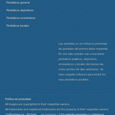
Periódicos general
Periódicos deportivos
Periódicos económicos
Periódicos locales
Las portadas es un esfuerzo presentar
las portadas del prensa diaria espanola.
En ese sitio ustedes van a encontrar
periodicos politicos, deportivos,
economicos y locales del mismo dia
como archivo de dias anteriores. Se
hace seguido esfuerzo para incluir los
mas periodicos posibles.
Política de privacidad
All images are copyrighted to their respective owners.
All trademarks and registered trademarks are the property of their respective owners.
LasPortadas.es - Portada
las portadas 1.049s
website templates
by
styleshout