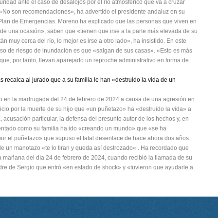
ridad ante el caso de desalojos por el río atmosférico que va a cruzar
. «No son recomendaciones», ha advertido el presidente andaluz en su
 Plan de Emergencias. Moreno ha explicado que las personas que viven en
e una ocasión», saben que «tienen que irse a la parte más elevada de su
án muy cerca del río, lo mejor es irse a otro lado», ha insistido. En este
aso de riesgo de inundación es que «salgan de sus casas». «Esto es más
ue, por tanto, llevan aparejado un reproche administrativo en forma de
s recalca al jurado que a su familia le han «destruido la vida de un
ido en la madrugada del 24 de febrero de 2024 a causa de una agresión en
uicio por la muerte de su hijo que «un puñetazo» ha «destruido la vida» a
a, acusación particular, la defensa del presunto autor de los hechos y, en
mentado como su familia ha ido «creando un mundo» que «se ha
or el puñetazo» que supuso el fatal desenlace de hace ahora dos años.
e un manotazo «te lo tiran y queda así destrozado« . Ha recordado que
la mañana del día 24 de febrero de 2024, cuando recibió la llamada de su
dre de Sergio que entró «en estado de shock» y «tuvieron que ayudarle a