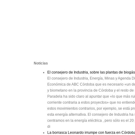
Noticias
El consejero de Industria, sobre las plantas de bio
El consejero de Industria, Energía, Minas y Agenda Di
Económica de ABC Córdoba que es necesario «un deb
y biometano en la provincia de Córdoba y el resto d
Paradela ha sido claro al apuntar que «lo que más rui
corriente contraria a estos proyectos» que no entiende
estos movimientos contrarios, por ejemplo, se está 
esta energía alternativa. El consejero de Industria h
centramos en la energía eléctrica , pero sólo es el 
di
La borrasca Leonardo irrumpe con fuerza en Córdoba y