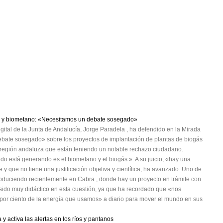
gás y biometano: «Necesitamos un debate sosegado»
gital de la Junta de Andalucía, Jorge Paradela , ha defendido en la Mirada
ate sosegado» sobre los proyectos de implantación de plantas de biogás
e región andaluza que están teniendo un notable rechazo ciudadano.
do está generando es el biometano y el biogás ». A su juicio, «hay una
 y que no tiene una justificación objetiva y científica, ha avanzado. Uno de
produciendo recientemente en Cabra , donde hay un proyecto en trámite con
a sido muy didáctico en esta cuestión, ya que ha recordado que «nos
20 por ciento de la energía que usamos» a diario para mover el mundo en sus
 activa las alertas en los ríos y pantanos