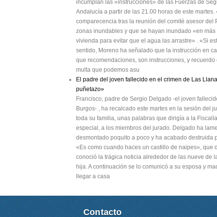
incumplan las «instrucciones» de las Fuerzas de Segu
Andalucía a partir de las 21.00 horas de este martes
comparecencia tras la reunión del comité asesor del
zonas inundables y que se hayan inundado «en más d
vivienda para evitar que el agua las arrastre» . «Si est
sentido, Moreno ha señalado que la instrucción en c
que recomendaciones, son instrucciones, y recuerdo q
multa que podemos asu
El padre del joven fallecido en el crimen de Las Llana
puñetazo»
Francisco, padre de Sergio Delgado -el joven fallec
Burgos- , ha recalcado este martes en la sesión del j
toda su familia, unas palabras que dirigía a la Fiscalí
especial, a los miembros del jurado. Delgado ha la
desmontado poquito a poco y ha acabado destruida p
«Es como cuando haces un castillo de naipes», que d
conoció la trágica noticia alrededor de las nueve de 
hija. A continuación se lo comunicó a su esposa y ma
llegar a casa
Contacto