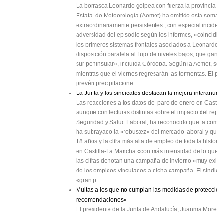
La borrasca Leonardo golpea con fuerza la provincia
Estatal de Meteorología (Aemet) ha emitido esta sema
extraordinariamente persistentes , con especial incid
adversidad del episodio según los informes, «coinci
los primeros sistemas frontales asociados a Leonardo.
disposición paralela al flujo de niveles bajos, que ga
sur peninsular», incluida Córdoba. Según la Aemet, se
mientras que el viernes regresarán las tormentas. El
prevén precipitacione
La Junta y los sindicatos destacan la mejora interan
Las reacciones a los datos del paro de enero en Cast
aunque con lecturas distintas sobre el impacto del r
Seguridad y Salud Laboral, ha reconocido que la com
ha subrayado la «robustez» del mercado laboral y que
18 años y la cifra más alta de empleo de toda la his
en Castilla-La Mancha «con más intensidad de lo qu
las cifras denotan una campaña de invierno «muy exito
de los empleos vinculados a dicha campaña. El sindi
«gran p
Multas a los que no cumplan las medidas de protecció
recomendaciones»
El presidente de la Junta de Andalucía, Juanma More