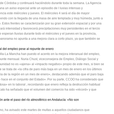
 de Córdoba y continuará haciéndolo durante toda la semana. La Agencia
na un aviso especial ante un episodio de l luvias intensas y
encia este miércoles y jueves. El miércoles 4 será el día de mayor
diendo con la llegada de una masa de aire templada y muy húmeda, junto a
 Estos frentes se caracterizarán por su gran extensión espacial y por una
nará intensidad y favorecerá precipitaciones muy persistentes en el tercio
 esperan lluvias durante todo el miércoles y el jueves en la provincia,
 panorama no apunta a una mejora clara a corto plazo, ya que también se
ual del empleo pese al repunte de enero
illa-La Mancha han puesto el acento en la mejora interanual del empleo,
epunte mensual. Nuria Chust, viceconsejera de Empleo, Diálogo Social y
unidad no es «ajena» al «impacto negativo» propio de este mes, si bien se
 se trata de «la cifra de paro más baja en un mes de enero en los últimos
toria de la región en un mes de enero», destacando además que el paro baja
e hace en el conjunto del Estado». Por su parte, CCOO ha considerado que
sa» en lo laboral , recordando que enero refleja la destrucción habitual
cato ha señalado que el volumen del comercio ha sido «récord» y que
n ante el paso del río atmosférico en Andalucía: «No son
no, ha avisado este martes de multas a aquellos ciudadanos que