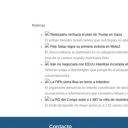
Noticias
Netanyahu rechaza el plan de Trump en Gaza
El primer ministro israelí reitera que sus tropas no
Filip Salac logra su primera victoria en Moto2
El checo estrena su palmarés en la categoría interm
final de la carrera cuando marchaba líder
Irán no negociará con EEUU mientras incumpla 
Teherán exige a Washington que ponga fin al bloqueo
conversaciones
La FIFA cierra filas en torno a Infantino
El organismo denuncia un intento coordinado de desa
acusaciones e informaciones que considera falsas o
La RD del Congo sube a 1.887 la cifra de muertos
El brote declarado en mayo suma ya 4.120 casos conf
Contacto