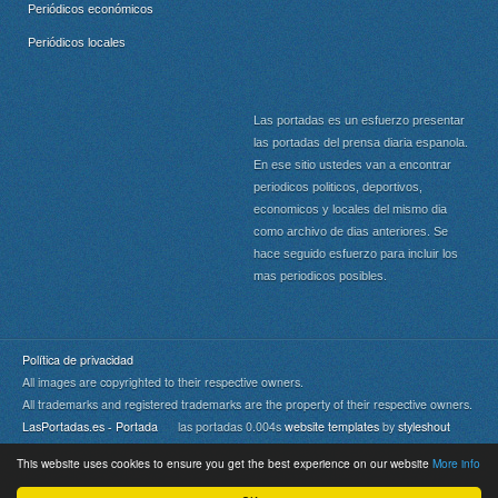
Periódicos económicos
Periódicos locales
Las portadas es un esfuerzo presentar
las portadas del prensa diaria espanola.
En ese sitio ustedes van a encontrar
periodicos politicos, deportivos,
economicos y locales del mismo dia
como archivo de dias anteriores. Se
hace seguido esfuerzo para incluir los
mas periodicos posibles.
Política de privacidad
All images are copyrighted to their respective owners.
All trademarks and registered trademarks are the property of their respective owners.
LasPortadas.es - Portada
las portadas 0.004s
website templates
by
styleshout
This website uses cookies to ensure you get the best experience on our website
More info
Portada
|
Top