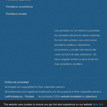
Periódicos económicos
Periódicos locales
Las portadas es un esfuerzo presentar
las portadas del prensa diaria espanola.
En ese sitio ustedes van a encontrar
periodicos politicos, deportivos,
economicos y locales del mismo dia
como archivo de dias anteriores. Se
hace seguido esfuerzo para incluir los
mas periodicos posibles.
Política de privacidad
All images are copyrighted to their respective owners.
All trademarks and registered trademarks are the property of their respective owners.
LasPortadas.es - Portada
las portadas 0.004s
website templates
by
styleshout
This website uses cookies to ensure you get the best experience on our website
More info