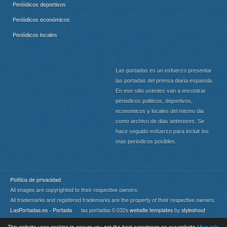
Periódicos deportivos
Periódicos económicos
Periódicos locales
Las portadas es un esfuerzo presentar
las portadas del prensa diaria espanola.
En ese sitio ustedes van a encontrar
periodicos politicos, deportivos,
economicos y locales del mismo dia
como archivo de dias anteriores. Se
hace seguido esfuerzo para incluir los
mas periodicos posibles.
Política de privacidad
All images are copyrighted to their respective owners.
All trademarks and registered trademarks are the property of their respective owners.
LasPortadas.es - Portada
las portadas 0.032s
website templates
by
styleshout
This website uses cookies to ensure you get the best experience on our website
More info