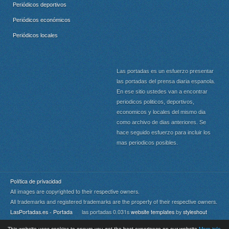
Periódicos deportivos
Periódicos económicos
Periódicos locales
Las portadas es un esfuerzo presentar
las portadas del prensa diaria espanola.
En ese sitio ustedes van a encontrar
periodicos politicos, deportivos,
economicos y locales del mismo dia
como archivo de dias anteriores. Se
hace seguido esfuerzo para incluir los
mas periodicos posibles.
Política de privacidad
All images are copyrighted to their respective owners.
All trademarks and registered trademarks are the property of their respective owners.
LasPortadas.es - Portada
las portadas 0.031s
website templates
by
styleshout
This website uses cookies to ensure you get the best experience on our website
More info