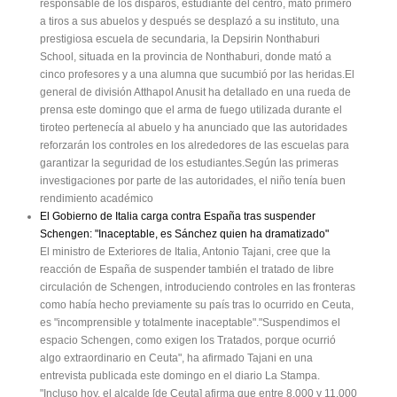
responsable de los disparos, estudiante del centro, mató primero
a tiros a sus abuelos y después se desplazó a su instituto, una
prestigiosa escuela de secundaria, la Depsirin Nonthaburi
School, situada en la provincia de Nonthaburi, donde mató a
cinco profesores y a una alumna que sucumbió por las heridas.El
general de división Atthapol Anusit ha detallado en una rueda de
prensa este domingo que el arma de fuego utilizada durante el
tiroteo pertenecía al abuelo y ha anunciado que las autoridades
reforzarán los controles en los alrededores de las escuelas para
garantizar la seguridad de los estudiantes.Según las primeras
investigaciones por parte de las autoridades, el niño tenía buen
rendimiento académico
El Gobierno de Italia carga contra España tras suspender
Schengen: "Inaceptable, es Sánchez quien ha dramatizado"
El ministro de Exteriores de Italia, Antonio Tajani, cree que la
reacción de España de suspender también el tratado de libre
circulación de Schengen, introduciendo controles en las fronteras
como había hecho previamente su país tras lo ocurrido en Ceuta,
es "incomprensible y totalmente inaceptable"."Suspendimos el
espacio Schengen, como exigen los Tratados, porque ocurrió
algo extraordinario en Ceuta", ha afirmado Tajani en una
entrevista publicada este domingo en el diario La Stampa.
"Incluso hoy, el alcalde [de Ceuta] afirma que entre 8.000 y 11.000