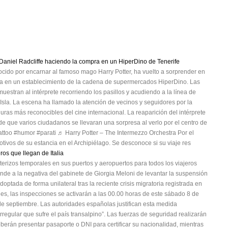
 a Daniel Radcliffe haciendo la compra en un HiperDino de Tenerife
nocido por encarnar al famoso mago Harry Potter, ha vuelto a sorprender en
pra en un establecimiento de la cadena de supermercados HiperDino. Las
uestran al intérprete recorriendo los pasillos y acudiendo a la línea de
 Isla. La escena ha llamado la atención de vecinos y seguidores por la
uras más reconocibles del cine internacional. La reaparición del intérprete
 que varios ciudadanos se llevaran una sorpresa al verlo por el centro de
attoo #humor #parati ♬ Harry Potter – The Intermezzo Orchestra Por el
tivos de su estancia en el Archipiélago. Se desconoce si su viaje res
ros que llegan de Italia
erizos temporales en sus puertos y aeropuertos para todos los viajeros
onde a la negativa del gabinete de Giorgia Meloni de levantar la suspensión
tada de forma unilateral tras la reciente crisis migratoria registrada en
, las inspecciones se activarán a las 00.00 horas de este sábado 8 de
de septiembre. Las autoridades españolas justifican esta medida
irregular que sufre el país transalpino”. Las fuerzas de seguridad realizarán
deberán presentar pasaporte o DNI para certificar su nacionalidad, mientras