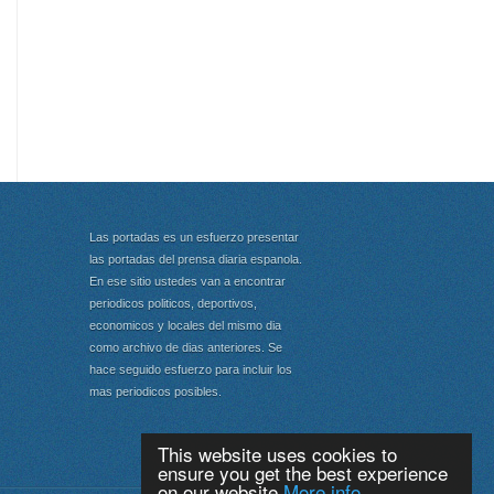
Las portadas es un esfuerzo presentar
las portadas del prensa diaria espanola.
En ese sitio ustedes van a encontrar
periodicos politicos, deportivos,
economicos y locales del mismo dia
como archivo de dias anteriores. Se
hace seguido esfuerzo para incluir los
mas periodicos posibles.
This website uses cookies to
ensure you get the best experience
on our website
More info