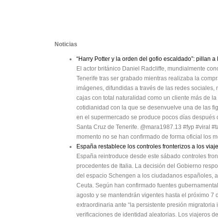
Noticias
“Harry Potter y la orden del gofio escaldado”: pillan
El actor británico Daniel Radcliffe, mundialmente co
Tenerife tras ser grabado mientras realizaba la com
imágenes, difundidas a través de las redes sociales, m
cajas con total naturalidad como un cliente más de la
cotidianidad con la que se desenvuelve una de las fig
en el supermercado se produce pocos días después de
Santa Cruz de Tenerife. @mara1987.13 #fyp #viral #t
momento no se han confirmado de forma oficial los mo
España restablece los controles fronterizos a los viaje
España reintroduce desde este sábado controles front
procedentes de Italia. La decisión del Gobierno resp
del espacio Schengen a los ciudadanos españoles, adop
Ceuta. Según han confirmado fuentes gubernamentales
agosto y se mantendrán vigentes hasta el próximo 7 
extraordinaria ante “la persistente presión migratoria 
verificaciones de identidad aleatorias. Los viajeros 