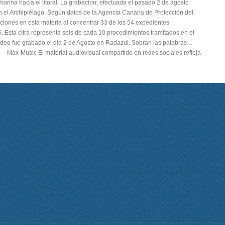
arina hacia el litoral. La grabación, efectuada el pasado 2 de agosto
n el Archipiélago. Según datos de la Agencia Canaria de Protección del
ciones en esta materia al concentrar 33 de los 54 expedientes
. Esta cifra representa seis de cada 10 procedimientos tramitados en el
ideo fue grabado el día 2 de Agosto en Radazul. Sobran las palabras…
 – Max-Music El material audiovisual compartido en redes sociales refleja