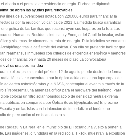
á el visado o el permiso de residencia en regla. El choque diplomát
Palma: se abren las ayudas para renovables
va línea de subvenciones dotada con 220.000 euros para financiar la
afectadas por la erupción volcánica de 2021. La medida busca garantizar
ra energética de las familias que reconstruyen sus hogares en la Isla. Las
ecursos Humanos, Residuos, Industria y Energía del Cabildo insular, están
ólico y sistemas de almacenamiento de energía. Esta iniciativa se enmarca
 Archipiélago tras la catástrofe del volcán. Con ella se pretende facilitar que
an rearmar sus inmuebles con criterios de eficiencia energética y menores
des de financiación y hasta 20 meses de plazo La convocatoria
u móvil es una pésima idea
urante el eclipse solar del próximo 12 de agosto puede destruir de forma
 la radiación solar concentrada por la óptica actúa como una lupa capaz de
ún advierten astrofotógrafos y la NASA, contemplar el evento a través de la
pero sí representa una amenaza crítica para el hardware del teléfono. Para
dible colocar un filtro solar homologado o de densidad neutra extrema
 Una publicación compartida por Óptica Bovis (@opticabovis) El próximo
España y en las Islas con la intención de inmortalizar el fenómeno
alta de precaución al enfocar al astro si
de Radazul y La Nea, en el municipio de El Rosario, ha vuelto a poner la
fe. Las imágenes, difundidas en la red social TikTok, muestran la expulsión