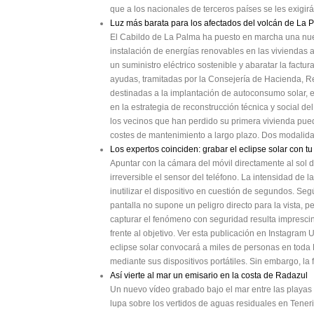
que a los nacionales de terceros países se les exigir
Luz más barata para los afectados del volcán de La 
El Cabildo de La Palma ha puesto en marcha una nue
instalación de energías renovables en las viviendas 
un suministro eléctrico sostenible y abaratar la factu
ayudas, tramitadas por la Consejería de Hacienda, R
destinadas a la implantación de autoconsumo solar, e
en la estrategia de reconstrucción técnica y social del
los vecinos que han perdido su primera vivienda pued
costes de mantenimiento a largo plazo. Dos modalida
Los expertos coinciden: grabar el eclipse solar con t
Apuntar con la cámara del móvil directamente al sol d
irreversible el sensor del teléfono. La intensidad de
inutilizar el dispositivo en cuestión de segundos. Seg
pantalla no supone un peligro directo para la vista, 
capturar el fenómeno con seguridad resulta imprescin
frente al objetivo. Ver esta publicación en Instagram
eclipse solar convocará a miles de personas en toda 
mediante sus dispositivos portátiles. Sin embargo, la f
Así vierte al mar un emisario en la costa de Radazul
Un nuevo vídeo grabado bajo el mar entre las playas 
lupa sobre los vertidos de aguas residuales en Teneri