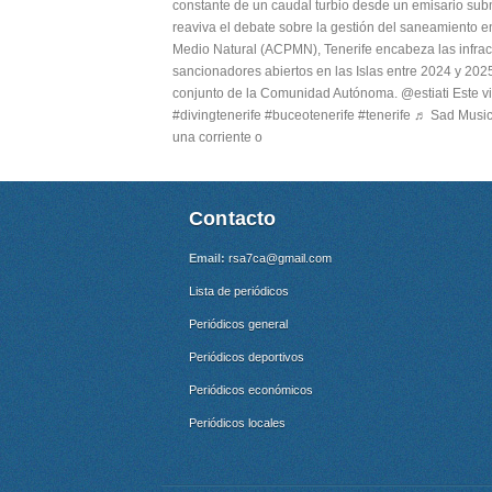
constante de un caudal turbio desde un emisario subm
reaviva el debate sobre la gestión del saneamiento e
Medio Natural (ACPMN), Tenerife encabeza las infrac
sancionadores abiertos en las Islas entre 2024 y 2025
conjunto de la Comunidad Autónoma. @estiati Este v
#divingtenerife #buceotenerife #tenerife ♬ Sad Music
una corriente o
Contacto
Email:
rsa7ca@gmail.com
Lista de periódicos
Periódicos general
Periódicos deportivos
Periódicos económicos
Periódicos locales