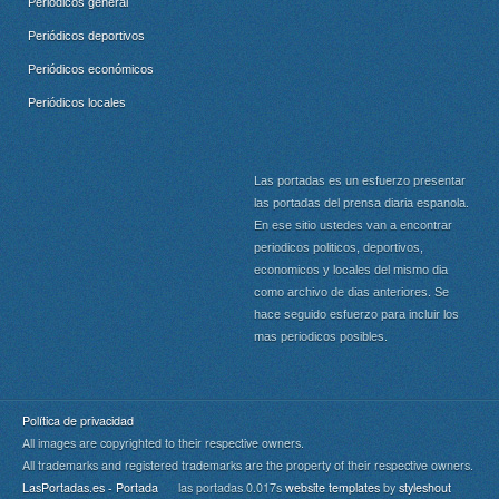
Periódicos general
Periódicos deportivos
Periódicos económicos
Periódicos locales
Las portadas es un esfuerzo presentar
las portadas del prensa diaria espanola.
En ese sitio ustedes van a encontrar
periodicos politicos, deportivos,
economicos y locales del mismo dia
como archivo de dias anteriores. Se
hace seguido esfuerzo para incluir los
mas periodicos posibles.
Política de privacidad
All images are copyrighted to their respective owners.
All trademarks and registered trademarks are the property of their respective owners.
LasPortadas.es - Portada
las portadas 0.017s
website templates
by
styleshout