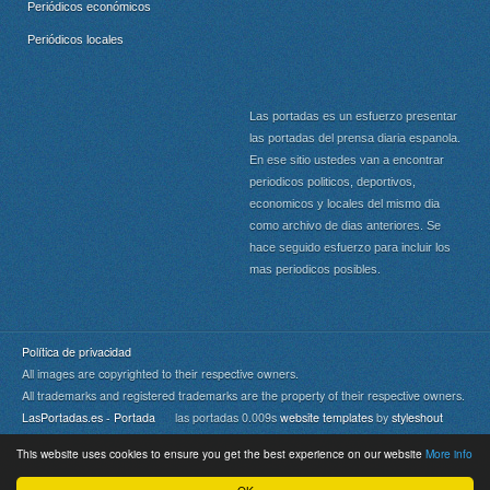
Periódicos económicos
Periódicos locales
Las portadas es un esfuerzo presentar
las portadas del prensa diaria espanola.
En ese sitio ustedes van a encontrar
periodicos politicos, deportivos,
economicos y locales del mismo dia
como archivo de dias anteriores. Se
hace seguido esfuerzo para incluir los
mas periodicos posibles.
Política de privacidad
All images are copyrighted to their respective owners.
All trademarks and registered trademarks are the property of their respective owners.
LasPortadas.es - Portada
las portadas 0.009s
website templates
by
styleshout
This website uses cookies to ensure you get the best experience on our website
More info
Portada
|
Top