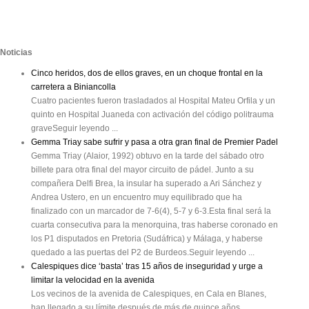
Noticias
Cinco heridos, dos de ellos graves, en un choque frontal en la
carretera a Biniancolla
Cuatro pacientes fueron trasladados al Hospital Mateu Orfila y un
quinto en Hospital Juaneda con activación del código politrauma
graveSeguir leyendo ...
Gemma Triay sabe sufrir y pasa a otra gran final de Premier Padel
Gemma Triay (Alaior, 1992) obtuvo en la tarde del sábado otro
billete para otra final del mayor circuito de pádel. Junto a su
compañera Delfi Brea, la insular ha superado a Ari Sánchez y
Andrea Ustero, en un encuentro muy equilibrado que ha
finalizado con un marcador de 7-6(4), 5-7 y 6-3.Esta final será la
cuarta consecutiva para la menorquina, tras haberse coronado en
los P1 disputados en Pretoria (Sudáfrica) y Málaga, y haberse
quedado a las puertas del P2 de Burdeos.Seguir leyendo ...
Calespiques dice ‘basta’ tras 15 años de inseguridad y urge a
limitar la velocidad en la avenida
Los vecinos de la avenida de Calespiques, en Cala en Blanes,
han llegado a su límite después de más de quince años