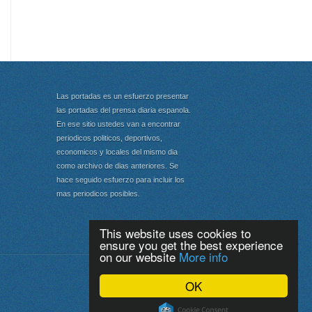
Las portadas es un esfuerzo presentar
las portadas del prensa diaria espanola.
En ese sitio ustedes van a encontrar
periodicos politicos, deportivos,
economicos y locales del mismo dia
como archivo de dias anteriores. Se
hace seguido esfuerzo para incluir los
mas periodicos posibles.
This website uses cookies to
ensure you get the best experience
on our website
More info
Portada
|
Top
OK