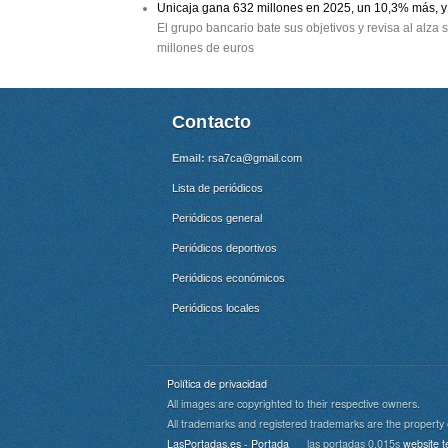
Unicaja gana 632 millones en 2025, un 10,3% más, y 
El grupo bancario bate sus objetivos y revisa al alza
millones de euros
Contacto
Email:
rsa7ca@gmail.com
Lista de periódicos
Periódicos general
Periódicos deportivos
Periódicos económicos
Periódicos locales
Política de privacidad
All images are copyrighted to their respective owners.
All trademarks and registered trademarks are the property 
Cookie Consent plugin for the EU cookie l
LasPortadas.es - Portada
las portadas 0.015s
website t