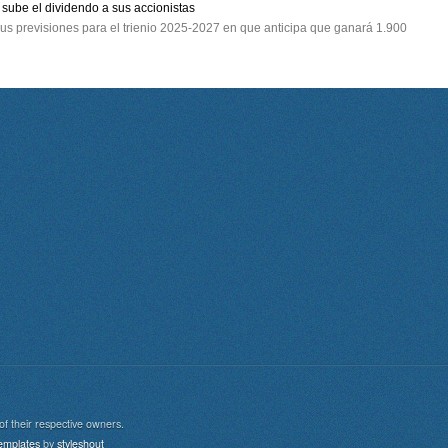
sube el dividendo a sus accionistas
 sus previsiones para el trienio 2025-2027 en que anticipa que ganará 1.900
of their respective owners.
aw
emplates
by
styleshout