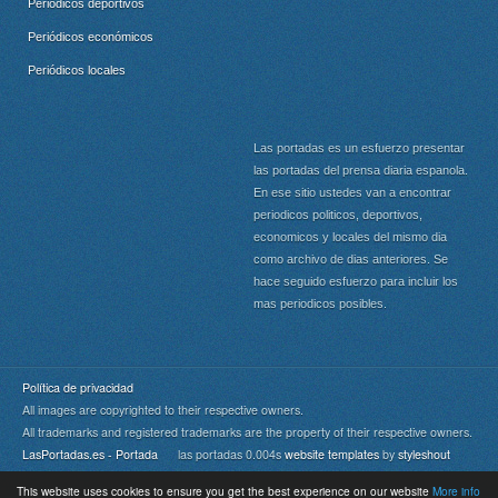
Periódicos deportivos
Periódicos económicos
Periódicos locales
Las portadas es un esfuerzo presentar
las portadas del prensa diaria espanola.
En ese sitio ustedes van a encontrar
periodicos politicos, deportivos,
economicos y locales del mismo dia
como archivo de dias anteriores. Se
hace seguido esfuerzo para incluir los
mas periodicos posibles.
Política de privacidad
All images are copyrighted to their respective owners.
All trademarks and registered trademarks are the property of their respective owners.
LasPortadas.es - Portada
las portadas 0.004s
website templates
by
styleshout
This website uses cookies to ensure you get the best experience on our website
More info