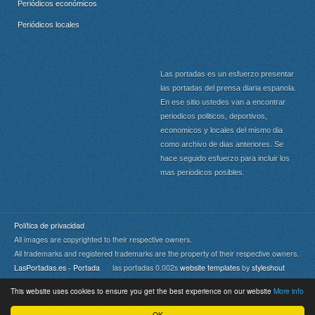
Periódicos económicos
Periódicos locales
Las portadas es un esfuerzo presentar
las portadas del prensa diaria espanola.
En ese sitio ustedes van a encontrar
periodicos politicos, deportivos,
economicos y locales del mismo dia
como archivo de dias anteriores. Se
hace seguido esfuerzo para incluir los
mas periodicos posibles.
Política de privacidad
All images are copyrighted to their respective owners.
All trademarks and registered trademarks are the property of their respective owners.
LasPortadas.es - Portada
las portadas 0.002s
website templates
by
styleshout
This website uses cookies to ensure you get the best experience on our website
More info
Portada
|
Top
OK