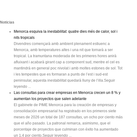
Noticias
Menorca esquiva la inestabilitat: quatre dies més de calor, sol i
nits tropicals
Divendres començarà amb ambient plenament estiuenc a
Menorca, amb temperatures altes i una nit que tornarà a ser
tropical. La tramuntana moderada de les primeres hores anirà
afluixant i acabarà girant cap a component sud, mentre el cel es
mantindrà en general poc nivolat i amb moltes estones de sol. Tot
i les tempestes que es formaran a punts de l’est i sud-est
peninsular, aquesta inestabilitat quedarà lluny de l’illa.Seguir
leyendo ...
Las consultas para crear empresas en Menorca crecen un 8 % y
aumentan los proyectos que salen adelante
El gabinete de PIME Menorca para la creación de empresas y
consolidación empresarial ha registrado en los primeros siete
meses de 2026 un total de 187 consultas, un ocho por ciento más
que el año pasado. La patronal remarca, asimismo, que el
porcentaje de proyectos que culminan con éxito ha aumentado
un 1,4 por ciento.Seguir leyendo ...