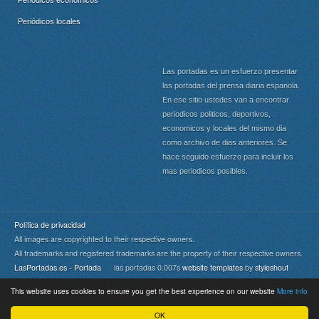
Periódicos locales
Las portadas es un esfuerzo presentar
las portadas del prensa diaria espanola.
En ese sitio ustedes van a encontrar
periodicos politicos, deportivos,
economicos y locales del mismo dia
como archivo de dias anteriores. Se
hace seguido esfuerzo para incluir los
mas periodicos posibles.
Política de privacidad
All images are copyrighted to their respective owners.
All trademarks and registered trademarks are the property of their respective owners.
LasPortadas.es - Portada
las portadas 0.007s
website templates
by
styleshout
This website uses cookies to ensure you get the best experience on our website
More info
Portada
|
Top
OK