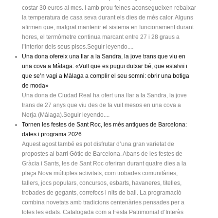
costar 30 euros al mes. I amb prou feines aconsegueixen rebaixar
la temperatura de casa seva durant els dies de més calor. Alguns
afirmen que, malgrat mantenir el sistema en funcionament durant
hores, el termòmetre continua marcant entre 27 i 28 graus a
l’interior dels seus pisos.Seguir leyendo....
Una dona ofereix una llar a la Sandra, la jove trans que viu en
una cova a Màlaga: «Vull que es pugui dutxar bé, que estalviï i
que se’n vagi a Màlaga a complir el seu somni: obrir una botiga
de moda»
Una dona de Ciudad Real ha ofert una llar a la Sandra, la jove
trans de 27 anys que viu des de fa vuit mesos en una cova a
Nerja (Màlaga).Seguir leyendo....
Tornen les festes de Sant Roc, les més antigues de Barcelona:
dates i programa 2026
Aquest agost també es pot disfrutar d’una gran varietat de
propostes al barri Gòtic de Barcelona. Abans de les festes de
Gràcia i Sants, les de Sant Roc oferiran durant quatre dies a la
plaça Nova múltiples activitats, com trobades comunitàries,
tallers, jocs populars, concursos, esbarts, havaneres, titelles,
trobades de gegants, correfocs i nits de ball. La programació
combina novetats amb tradicions centenàries pensades per a
totes les edats. Catalogada com a Festa Patrimonial d’Interès