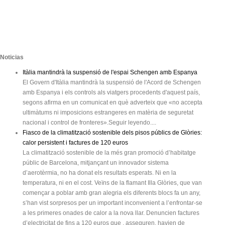
Noticias
Itàlia mantindrà la suspensió de l'espai Schengen amb Espanya
El Govern d'Itàlia mantindrà la suspensió de l'Acord de Schengen
amb Espanya i els controls als viatgers procedents d'aquest país,
segons afirma en un comunicat en què adverteix que «no accepta
ultimàtums ni imposicions estrangeres en matèria de seguretat
nacional i control de fronteres».Seguir leyendo....
Fiasco de la climatització sostenible dels pisos públics de Glòries:
calor persistent i factures de 120 euros
La climatització sostenible de la més gran promoció d’habitatge
públic de Barcelona, mitjançant un innovador sistema
d’aerotèrmia, no ha donat els resultats esperats. Ni en la
temperatura, ni en el cost. Veïns de la flamant Illa Glòries, que van
començar a poblar amb gran alegria els diferents blocs fa un any,
s’han vist sorpresos per un important inconvenient a l’enfrontar-se
a les primeres onades de calor a la nova llar. Denuncien factures
d’electricitat de fins a 120 euros que , asseguren, havien de