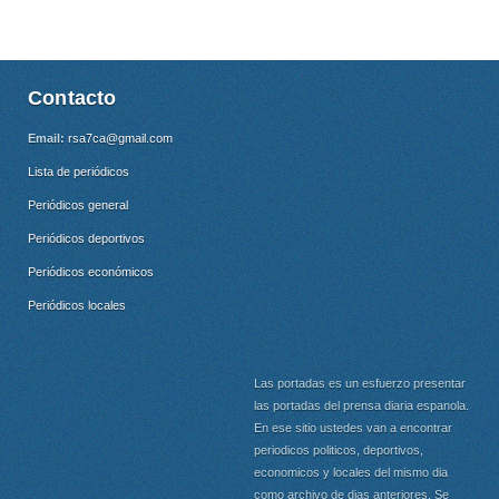
Contacto
Email:
rsa7ca@gmail.com
Lista de periódicos
Periódicos general
Periódicos deportivos
Periódicos económicos
Periódicos locales
Las portadas es un esfuerzo presentar
las portadas del prensa diaria espanola.
En ese sitio ustedes van a encontrar
periodicos politicos, deportivos,
economicos y locales del mismo dia
como archivo de dias anteriores. Se